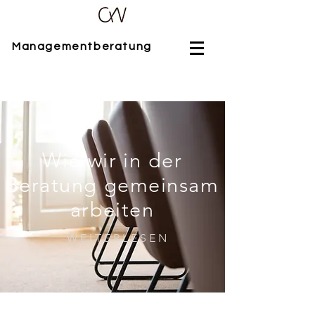
Managementberatung
Wie wir in der
Beratung gemeinsam
arbeiten
W E I T E R L E S E N